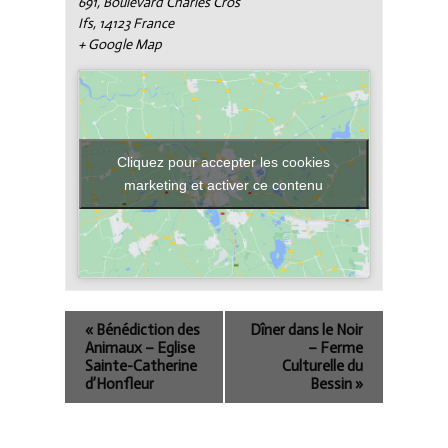
691, Boulevard Charles Cros
Ifs
,
14123
France
+ Google Map
Cliquez pour accepter les cookies
marketing et activer ce contenu
«
Bénédiction des
Dîner dans le Noir
Animaux – Eglise
– Ferme
Sainte-Catherine
Culturelle du
d’Honfleur
Bessin
»