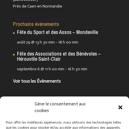
Près de Caen en Normandie
Prochains évènements
Fête du Sport et des Assos – Mondeville
août 29 @ 13 h 30 min
-
18 h 00 min
Fête des Associations et des Bénévoles –
Hérouville Saint-Clair
septembre 6 @ 11 h 00 min
-
16 h 30 min
Voir tous les Évènements
Suivez-nous !
Gérer le consentement aux
cookies
Pour offrir les meilleures expériences, nous utilisons des technologies telles
que les cookies pour stocker et/ou accéder aux informations des appareils.