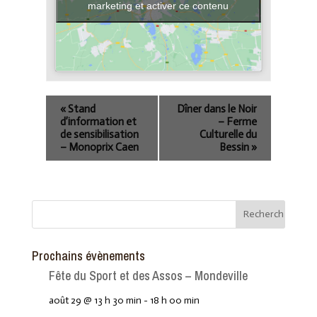
marketing et activer ce contenu
«
Stand
Dîner dans le Noir
d’information et
– Ferme
de sensibilisation
Culturelle du
– Monoprix Caen
Bessin
»
Prochains évènements
Fête du Sport et des Assos – Mondeville
août 29 @ 13 h 30 min
-
18 h 00 min