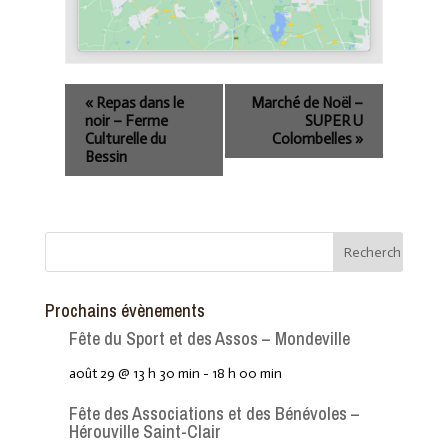
«
Repas dans le
Marché de Noël –
noir – Ferme
SUPER U
Culturelle du
Colombelles
»
Bessin
Prochains évènements
Fête du Sport et des Assos – Mondeville
août 29 @ 13 h 30 min
-
18 h 00 min
Fête des Associations et des Bénévoles –
Hérouville Saint-Clair