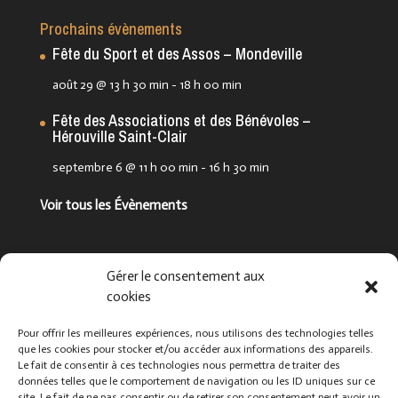
Prochains évènements
Fête du Sport et des Assos – Mondeville
août 29 @ 13 h 30 min
-
18 h 00 min
Fête des Associations et des Bénévoles –
Hérouville Saint-Clair
septembre 6 @ 11 h 00 min
-
16 h 30 min
Voir tous les Évènements
Suivez-nous !
Gérer le consentement aux
cookies
Pour offrir les meilleures expériences, nous utilisons des technologies telles
que les cookies pour stocker et/ou accéder aux informations des appareils.
Le fait de consentir à ces technologies nous permettra de traiter des
données telles que le comportement de navigation ou les ID uniques sur ce
site. Le fait de ne pas consentir ou de retirer son consentement peut avoir un