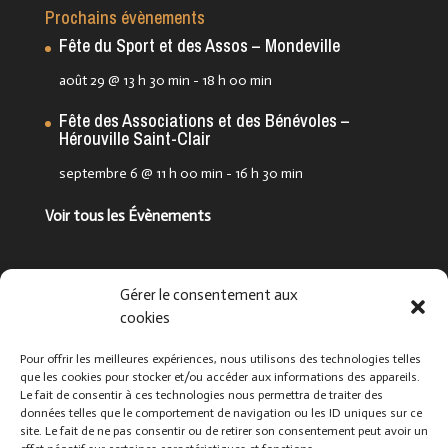
Prochains évènements
Fête du Sport et des Assos – Mondeville
août 29 @ 13 h 30 min
-
18 h 00 min
Fête des Associations et des Bénévoles –
Hérouville Saint-Clair
septembre 6 @ 11 h 00 min
-
16 h 30 min
Voir tous les Évènements
Suivez-nous !
Gérer le consentement aux
cookies
Pour offrir les meilleures expériences, nous utilisons des technologies telles
que les cookies pour stocker et/ou accéder aux informations des appareils.
Le fait de consentir à ces technologies nous permettra de traiter des
données telles que le comportement de navigation ou les ID uniques sur ce
site. Le fait de ne pas consentir ou de retirer son consentement peut avoir un