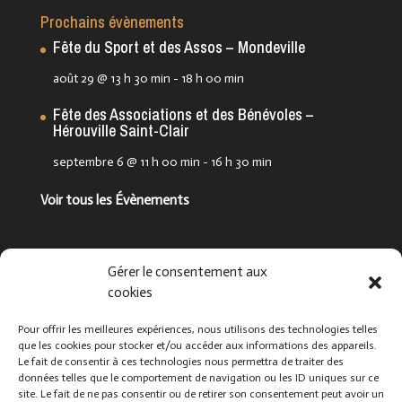
Prochains évènements
Fête du Sport et des Assos – Mondeville
août 29 @ 13 h 30 min
-
18 h 00 min
Fête des Associations et des Bénévoles –
Hérouville Saint-Clair
septembre 6 @ 11 h 00 min
-
16 h 30 min
Voir tous les Évènements
Suivez-nous !
Gérer le consentement aux
cookies
Pour offrir les meilleures expériences, nous utilisons des technologies telles
que les cookies pour stocker et/ou accéder aux informations des appareils.
Le fait de consentir à ces technologies nous permettra de traiter des
données telles que le comportement de navigation ou les ID uniques sur ce
site. Le fait de ne pas consentir ou de retirer son consentement peut avoir un