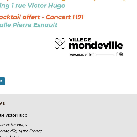
AR
ieu
rue Victor Hugo
rue Victor Hugo
ondeville
,
14120
France