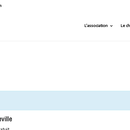
m
L’association
Le ch
ville
atuit