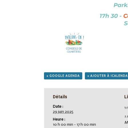
+ GOOGLE AGENDA
+ AJOUTER À ICALEND
Détails
L
Date :
1 
29 juin 2025
1 
Heure :
M
10 h 00 min - 17 h 00 min