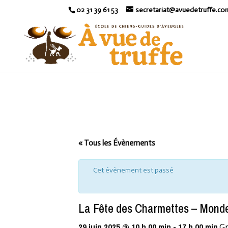
02 31 39 61 53
secretariat@avuedetruffe.co
« Tous les Évènements
Cet évènement est passé
La Fête des Charmettes – Monde
29 juin 2025 @ 10 h 00 min
-
17 h 00 min
Gr