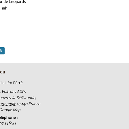
ur de Léopards
à 18h
AR
ieu
lle Léo Férré
, Voie des Alliés
ouvres-la-Délivrande
,
ormandie
14440
France
 Google Map
éléphone :
231396153