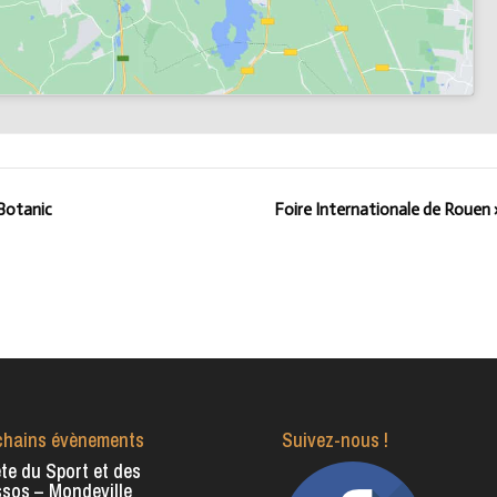
 Botanic
Foire Internationale de Rouen
chains évènements
Suivez-nous !
te du Sport et des
sos – Mondeville