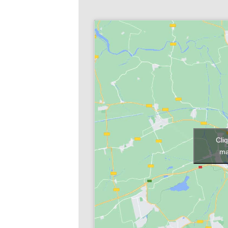
Cli
ma