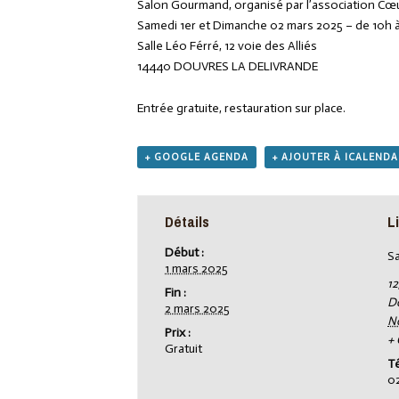
Salon Gourmand, organisé par l’association Cœ
Samedi 1er et Dimanche 02 mars 2025 – de 10h 
Salle Léo Férré, 12 voie des Alliés
14440 DOUVRES LA DELIVRANDE
Entrée gratuite, restauration sur place.
+ GOOGLE AGENDA
+ AJOUTER À ICALEND
Détails
L
Début :
Sa
1 mars 2025
12
Fin :
D
2 mars 2025
N
Prix :
+
Gratuit
T
0