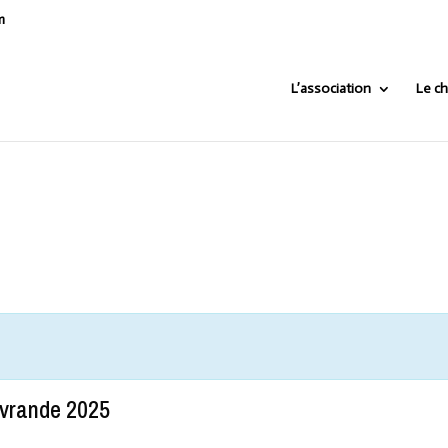
m
L’association
Le ch
ivrande 2025