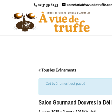
02 31 39 61 53
secretariat@avuedetruffe.co
« Tous les Évènements
Cet évènement est passé
Salon Gourmand Douvres la Dél
1 mars 2025
-
2 mars 2025
Gratuit