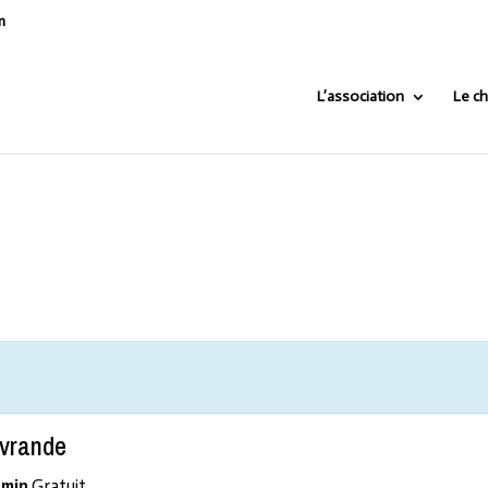
m
L’association
Le ch
ivrande
 min
Gratuit