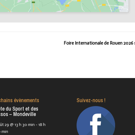
Foire Internationale de Rouen 2026
chains évènements
Suivez-nous !
te du Sport et des
sos – Mondeville
ût 29 @ 13 h 30 min
-
18 h
 min