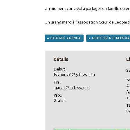
Un moment convivial à partager en famille ou ent
Un grand merci à l’association Cœur de Léopar
+ GOOGLE AGENDA
+ AJOUTER À ICALEND
Détails
L
Début :
Sa
février 28 @ 9 h 00 min
12
Fin :
D
mars 1 @ 17 h 00 min
N
Prix :
+
Gratuit
T
0