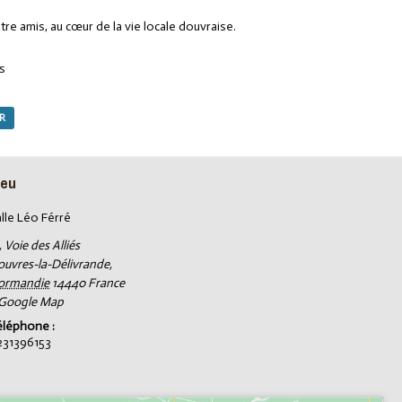
re amis, au cœur de la vie locale douvraise.
ds
AR
ieu
lle Léo Férré
, Voie des Alliés
ouvres-la-Délivrande
,
ormandie
14440
France
 Google Map
éléphone :
231396153