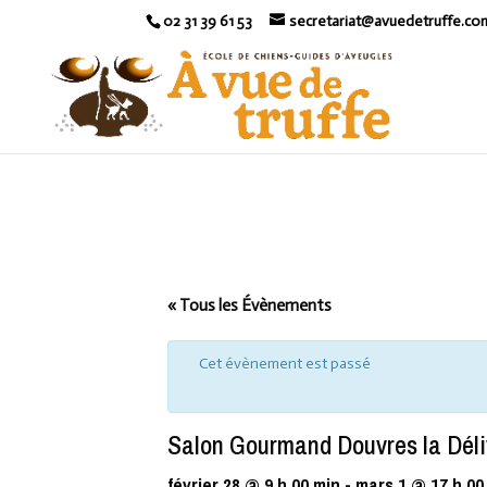
02 31 39 61 53
secretariat@avuedetruffe.co
« Tous les Évènements
Cet évènement est passé
Salon Gourmand Douvres la Dél
février 28 @ 9 h 00 min
-
mars 1 @ 17 h 00