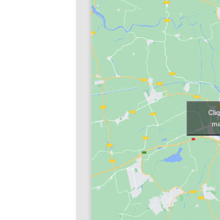
Cli
ma