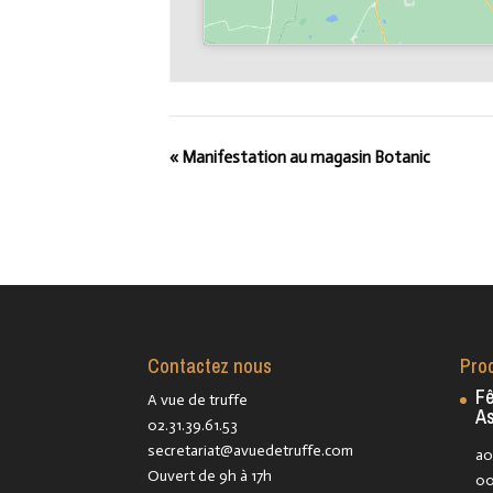
«
Manifestation au magasin Botanic
Contactez nous
Pro
Fê
A vue de truffe
As
02.31.39.61.53
secretariat@avuedetruffe.com
ao
Ouvert de 9h à 17h
00