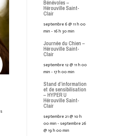
Bénévoles –
Hérouville Saint-
Clair
septembre 6 @ 11 h 00
min
-
16 h 30 min
Journée du Chien –
Hérouville Saint-
Clair
septembre 12 @ 11 h 00
min
-
17 h 00 min
Stand d’information
et de sensibilisation
– HYPER U
Hérouville Saint-
Clair
es
septembre 21 @ 10 h
00 min
-
septembre 26
@ 19 h 00 min