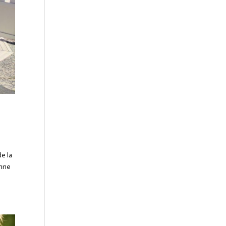
de la
onne