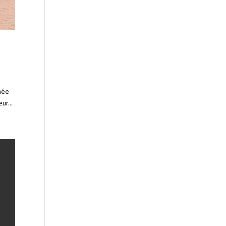
née
ur...