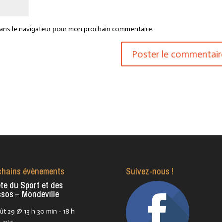
dans le navigateur pour mon prochain commentaire.
chains évènements
Suivez-nous !
te du Sport et des
sos – Mondeville
ût 29 @ 13 h 30 min
-
18 h