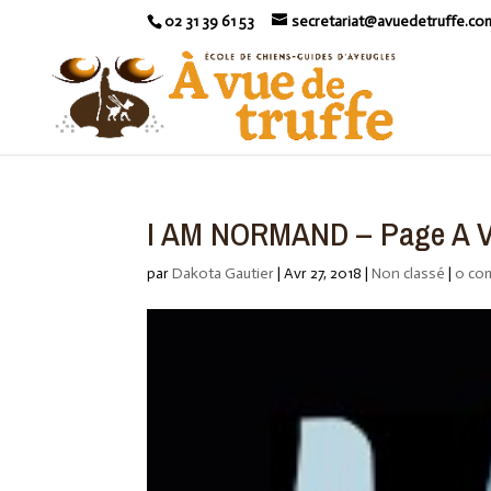
02 31 39 61 53
secretariat@avuedetruffe.co
I AM NORMAND – Page A Vu
par
Dakota Gautier
|
Avr 27, 2018
|
Non classé
|
0 co