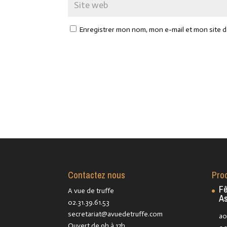
Enregistrer mon nom, mon e-mail et mon site 
Contactez nous
Pro
Fê
A vue de truffe
As
02.31.39.61.53
secretariat@avuedetruffe.com
ao
Ouvert de 9h à 17h