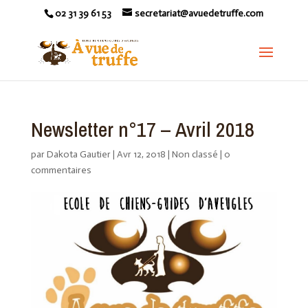
02 31 39 61 53
secretariat@avuedetruffe.com
Newsletter n°17 – Avril 2018
par
Dakota Gautier
|
Avr 12, 2018
|
Non classé
|
0
commentaires