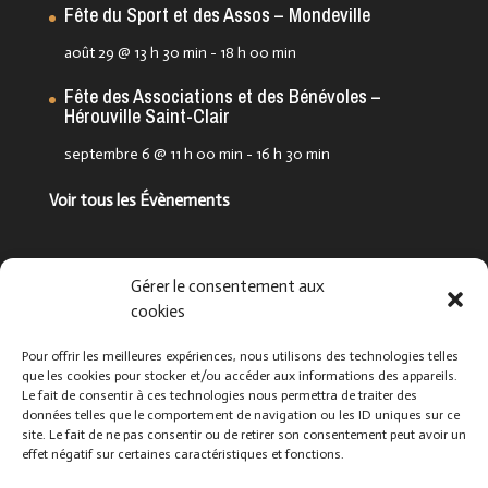
Fête du Sport et des Assos – Mondeville
août 29 @ 13 h 30 min
-
18 h 00 min
Fête des Associations et des Bénévoles –
Hérouville Saint-Clair
septembre 6 @ 11 h 00 min
-
16 h 30 min
Voir tous les Évènements
Suivez-nous !
Gérer le consentement aux
cookies
Pour offrir les meilleures expériences, nous utilisons des technologies telles
que les cookies pour stocker et/ou accéder aux informations des appareils.
Le fait de consentir à ces technologies nous permettra de traiter des
données telles que le comportement de navigation ou les ID uniques sur ce
site. Le fait de ne pas consentir ou de retirer son consentement peut avoir un
effet négatif sur certaines caractéristiques et fonctions.