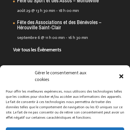
Fête du Sport et des Assos – Mondeville
août 29 @ 13 h 30 min
-
18 h 00 min
Fête des Associations et des Bénévoles –
Hérouville Saint-Clair
septembre 6 @ 11 h 00 min
-
16 h 30 min
Voir tous les Évènements
Suivez-nous !
Gérer le consentement aux
cookies
Pour offrir les meilleures expériences, nous utilisons des technologies telles
que les cookies pour stocker et/ou accéder aux informations des appareils.
Le fait de consentir à ces technologies nous permettra de traiter des
données telles que le comportement de navigation ou les ID uniques sur ce
site. Le fait de ne pas consentir ou de retirer son consentement peut avoir un
effet négatif sur certaines caractéristiques et fonctions.
Que cherchez-vous ?