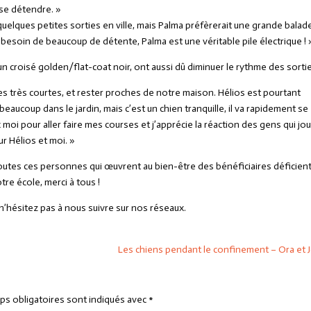
 se détendre. »
elques petites sorties en ville, mais Palma préfèrerait une grande balad
 besoin de beaucoup de détente, Palma est une véritable pile électrique ! 
n croisé golden/flat-coat noir, ont aussi dû diminuer le rythme des sortie
s très courtes, et rester proches de notre maison. Hélios est pourtant
beaucoup dans le jardin, mais c’est un chien tranquille, il va rapidement se
moi pour aller faire mes courses et j’apprécie la réaction des gens qui jo
r Hélios et moi. »
outes ces personnes qui œuvrent au bien-être des bénéficiaires déficien
otre école, merci à tous !
n’hésitez pas à nous suivre sur nos réseaux.
Les chiens pendant le confinement – Ora et 
ps obligatoires sont indiqués avec
*