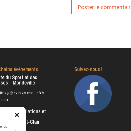
chains évènements
Suivez-nous !
te du Sport et des
sos – Mondeville
ût 29 @ 13 h 30 min
-
18 h
 min
te des Associations et
s Bénévoles –
rouville Saint-Clair
e les