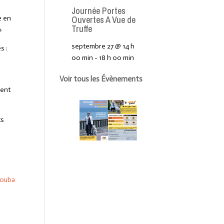
Journée Portes
Ouvertes A Vue de
e en
Truffe
»
septembre 27 @ 14 h
s :
00 min
-
18 h 00 min
Voir tous les Évènements
uent
ts
Jouba