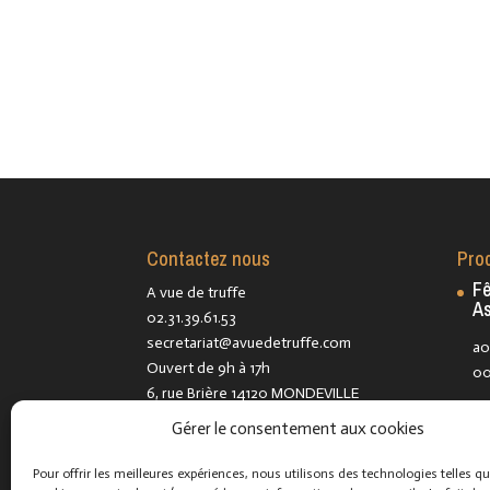
Contactez nous
Pro
Fê
A vue de truffe
As
02.31.39.61.53
secretariat@avuedetruffe.com
ao
Ouvert de 9h à 17h
00
6, rue Brière 14120 MONDEVILLE
Fê
(éducation)
Gérer le consentement aux cookies
de
117, rue Emile Zola 14120
Hé
MONDEVILLE
Pour offrir les meilleures expériences, nous utilisons des technologies telles qu