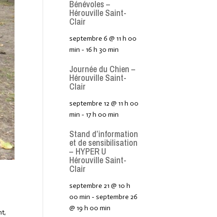
Bénévoles –
Hérouville Saint-
Clair
septembre 6 @ 11 h 00
min
-
16 h 30 min
Journée du Chien –
Hérouville Saint-
Clair
septembre 12 @ 11 h 00
min
-
17 h 00 min
Stand d’information
et de sensibilisation
– HYPER U
Hérouville Saint-
Clair
septembre 21 @ 10 h
00 min
-
septembre 26
@ 19 h 00 min
nt,