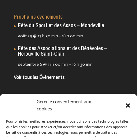
Prochains évènements
Fête du Sport et des Assos – Mondeville
août 29 @ 13 h 30 min
-
18 h 00 min
Fête des Associations et des Bénévoles –
Hérouville Saint-Clair
septembre 6 @ 11 h 00 min
-
16 h 30 min
Voir tous les Évènements
Suivez-nous !
Gérer le consentement aux
cookies
Pour offrir les meilleures expériences, nous utilisons des technologies telles
que les cookies pour stocker et/ou accéder aux informations des appareils.
Le fait de consentir à ces technologies nous permettra de traiter des