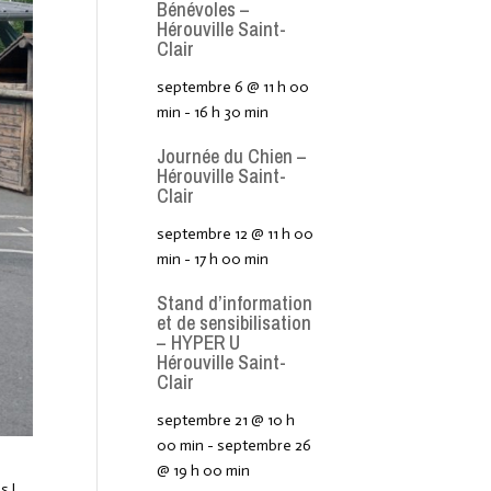
Bénévoles –
Hérouville Saint-
Clair
septembre 6 @ 11 h 00
min
-
16 h 30 min
Journée du Chien –
Hérouville Saint-
Clair
septembre 12 @ 11 h 00
min
-
17 h 00 min
Stand d’information
et de sensibilisation
– HYPER U
Hérouville Saint-
Clair
septembre 21 @ 10 h
00 min
-
septembre 26
@ 19 h 00 min
s !