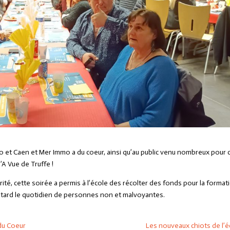
mo
et
Caen et Mer Immo a du coeur
, ainsi qu’au public venu nombreux pour 
’A Vue de Truffe !
rité, cette soirée a permis à l’école des récolter des fonds pour la format
 tard le quotidien de personnes non et malvoyantes.
du Coeur
Les nouveaux chiots de l’éc