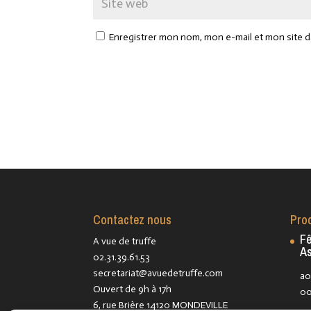
Enregistrer mon nom, mon e-mail et mon site 
Contactez nous
Pro
Fê
A vue de truffe
As
02.31.39.61.53
secretariat@avuedetruffe.com
ao
Ouvert de 9h à 17h
00
6, rue Brière 14120 MONDEVILLE