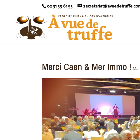
02 31 39 61 53
secretariat@avuedetruffe.co
Merci Caen & Mer Immo !
Man