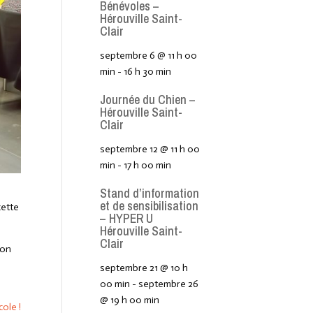
Bénévoles –
Hérouville Saint-
Clair
septembre 6 @ 11 h 00
min
-
16 h 30 min
Journée du Chien –
Hérouville Saint-
Clair
septembre 12 @ 11 h 00
min
-
17 h 00 min
Stand d’information
et de sensibilisation
cette
– HYPER U
Hérouville Saint-
Clair
ion
septembre 21 @ 10 h
00 min
-
septembre 26
@ 19 h 00 min
ole !