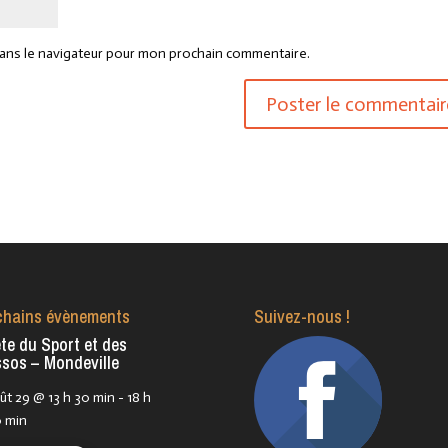
dans le navigateur pour mon prochain commentaire.
chains évènements
Suivez-nous !
te du Sport et des
sos – Mondeville
ût 29 @ 13 h 30 min
-
18 h
 min