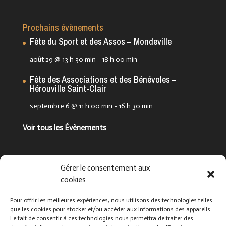
Prochains évènements
Fête du Sport et des Assos – Mondeville
août 29 @ 13 h 30 min
-
18 h 00 min
Fête des Associations et des Bénévoles –
Hérouville Saint-Clair
septembre 6 @ 11 h 00 min
-
16 h 30 min
Voir tous les Évènements
Suivez-nous !
Gérer le consentement aux
cookies
Pour offrir les meilleures expériences, nous utilisons des technologies telles
que les cookies pour stocker et/ou accéder aux informations des appareils.
Le fait de consentir à ces technologies nous permettra de traiter des